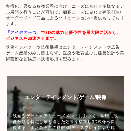
多様化し異なる各種業界に向け、ニーズに合わせ多様なモデ
ル展開を行うことが可能で、顧客ニーズに合わせ裸眼3Dの
オーダーメイド商品によるソリューションの提供もしており
ます。
『アイデア一つ』
で3Dの魅力と優位性を最大限に活かし、
ビジネスを加速させます。
映像インパクトや技術展望はエンターテインメントや広告・
ゲーム産業のみに留まらず、医療や教育並びに建築設計や美
術芸術など幅広い技術応用を望みます。
エンターテインメント/ゲーム/映像
映画やゲームやアミューズメントにおいて、瞬時に映
像分類を特定し最も適した効果を構築し3D映像へ変
換する。また高画質の裸眼3Dディスプレイにより現