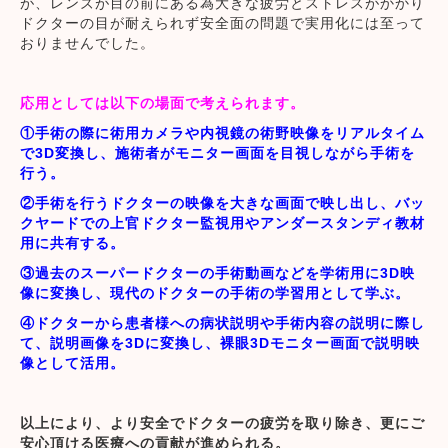
が、レンズが目の前にある為大きな疲労とストレスがかかり
ドクターの目が耐えられず安全面の問題で実用化には至って
おりませんでした。
応用としては以下の場面で考えられます。
①手術の際に術用カメラや内視鏡の術野映像をリアルタイム
で3D変換し、施術者がモニター画面を目視しながら手術を
行う。
②手術を行うドクターの映像を大きな画面で映し出し、バッ
クヤードでの上官ドクター監視用やアンダースタンディ教材
用に共有する。
③過去のスーパードクターの手術動画などを学術用に3D映
像に変換し、現代のドクターの手術の学習用として学ぶ。
④ドクターから患者様への病状説明や手術内容の説明に際し
て、説明画像を3Dに変換し、裸眼3Dモニター画面で説明映
像として活用。
以上により、より安全でドクターの疲労を取り除き、更にご
安心頂ける医療への貢献が進められる。