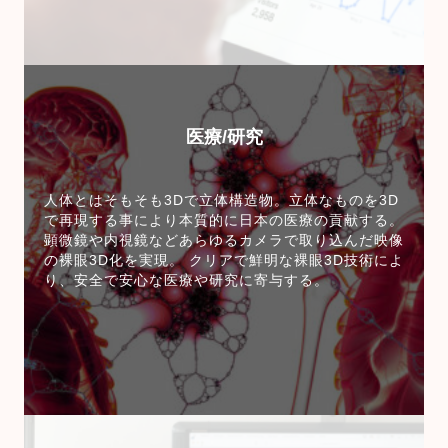
医療/研究
人体とはそもそも3Dで立体構造物。立体なものを3D
で再現する事により本質的に日本の医療の貢献する。
顕微鏡や内視鏡などあらゆるカメラで取り込んだ映像
の裸眼3D化を実現。 クリアで鮮明な裸眼3D技術によ
り、安全で安心な医療や研究に寄与する。