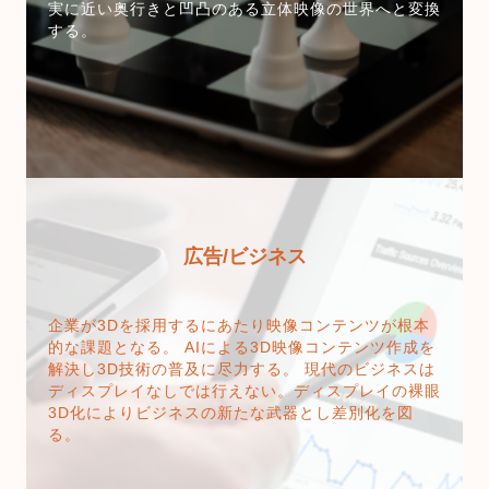
実に近い奥行きと凹凸のある立体映像の世界へと変換
する。
広告/ビジネス
企業が3Dを採用するにあたり映像コンテンツが根本
的な課題となる。 AIによる3D映像コンテンツ作成を
解決し3D技術の普及に尽力する。 現代のビジネスは
ディスプレイなしでは行えない。ディスプレイの裸眼
3D化によりビジネスの新たな武器とし差別化を図
る。