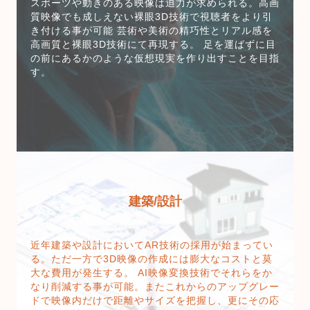
スポーツや動きのある映像は迫力が求められる。高画
質映像でも成しえない裸眼3D技術で視聴者をより引
き付ける事が可能 芸術や美術の精巧性とリアル感を
高画質と裸眼3D技術にて再現する。 足を運ばずに目
の前にあるかのような仮想現実を作り出すことを目指
す。
建築/設計
近年建築や設計においてAR技術の採用が始まってい
る。ただ一方で3D映像の作成には膨大なコストと莫
大な費用が発生する。 AI映像変換技術でそれらをか
なり削減する事が可能。またこれからのアップグレー
ドで映像内だけで距離やサイズを把握し、更にその応