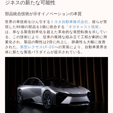
ジネスの新たな可能性
部品統合技術が示すイノベーションの本質
世界の車技術をけん引する
トヨタ自動車株式会社
、彼らが実
現した86個の部品を1個に統合する
「ギガキャスト技術」
は、単なる製造効率化を超えた革命的な発想転換を示してい
る。この技術により、従来の複雑な組み立て工程が劇的に簡
素化され、製品の剛性は2倍に向上し、静粛性も大幅に改善
された。
新型レクサスLF-ZC
への実装により、自動車業界全
体に新たな製造パラダイムが提示されている。