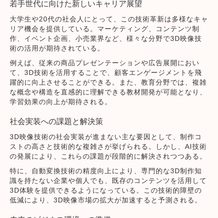
若手世代に向けた新しいキャリア展望
大学生や20代の社会人にとって、この技術革新は多様なキャ
リア機会を提供している。マーケティング、コンテンツ制
作、イベント企画、小売業界など、様々な分野で3D映像技
術の活用が期待されている。
例えば、従来の商品プレゼンテーションや広告展開におい
て、3D技術を活用することで、顧客エンゲージメントを飛
躍的に向上させることができる。また、教育分野では、複雑
な概念や構造を直感的に理解できる教材開発が可能となり、
学習効果の向上が期待される。
社会実装
への課題と解決策
3D映像技術の社会実装が進まない主な要因として、制作コ
ストの高さと技術的な複雑さが挙げられる。しかし、AI技術
の発展により、これらの課題が段階的に解決されつつある。
特に、自動変換技術の精度向上により、専門的な3D制作知
識を持たない企業や個人でも、既存のコンテンツを活用して
3D体験を提供できるようになっている。この技術的障壁の
低減により、3D映像市場の拡大が加速すると予測される。