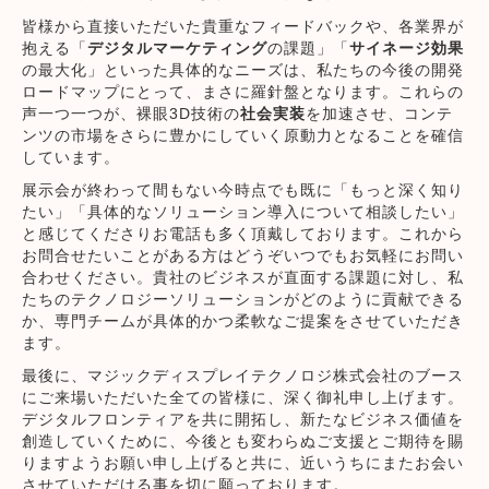
皆様から直接いただいた貴重なフィードバックや、各業界が
抱える「
デジタルマーケティング
の課題」「
サイネージ効果
の最大化」といった具体的なニーズは、私たちの今後の開発
ロードマップにとって、まさに羅針盤となります。これらの
声一つ一つが、裸眼3D技術の
社会実装
を加速させ、コンテ
ンツの市場をさらに豊かにしていく原動力となることを確信
しています。
展示会が終わって間もない今時点でも既に「もっと深く知り
たい」「具体的なソリューション導入について相談したい」
と感じてくださりお電話も多く頂戴しております。これから
お問合せたいことがある方はどうぞいつでもお気軽にお問い
合わせください。貴社のビジネスが直面する課題に対し、私
たちのテクノロジーソリューションがどのように貢献できる
か、専門チームが具体的かつ柔軟なご提案をさせていただき
ます。
最後に、マジックディスプレイテクノロジ株式会社のブース
にご来場いただいた全ての皆様に、深く御礼申し上げます。
デジタルフロンティアを共に開拓し、新たなビジネス価値を
創造していくために、今後とも変わらぬご支援とご期待を賜
りますようお願い申し上げると共に、近いうちにまたお会い
させていただける事を切に願っております。