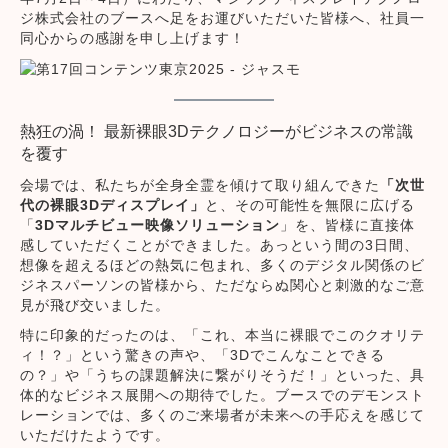
ジ株式会社のブースへ足をお運びいただいた皆様へ、社員一
同心からの感謝を申し上げます！
熱狂の渦！ 最新裸眼3Dテクノロジーがビジネスの常識
を覆す
会場では、私たちが全身全霊を傾けて取り組んできた
「次世
代の裸眼3Dディスプレイ」
と、その可能性を無限に広げる
「
3Dマルチビュー映像ソリューション
」を、皆様に直接体
感していただくことができました。あっという間の3日間、
想像を超えるほどの熱気に包まれ、多くのデジタル関係のビ
ジネスパーソンの皆様から、ただならぬ関心と刺激的なご意
見が飛び交いました。
特に印象的だったのは、「これ、本当に裸眼でこのクオリテ
ィ！？」という驚きの声や、「3Dでこんなことできる
の？」や「うちの課題解決に繋がりそうだ！」といった、具
体的なビジネス展開への期待でした。ブースでのデモンスト
レーションでは、多くのご来場者が未来への手応えを感じて
いただけたようです。