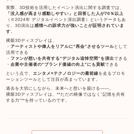
実際、3D技術を活用したイベント演出に関する調査では、
「没入感が高まり感動しやすい」と回答した人が70％以上
（※2024年 デジタルイベント演出調査）というデータもあ
り、3D演出は
感情への訴求力が強いことが証明されていま
す
。
裸眼3Dディスプレイは、
・
アーティストや偉人をリアルに“再会”させるツール
として
活用できる
・
ファンが想いを共有する“デジタル追悼空間”を演出
できる
・
企業や主催者の“ブランド価値の向上”にも貢献
できる
という点で、
エンタメ×テクノロジーの最前線
を走るプロモ
ーションツールとして注目が高まっています。
過去を大切にしながら、未来へと想いを届ける――。
裸眼3Dディスプレイは、**ただの映像ではなく“記憶を共有
する力”**を持っているのです。