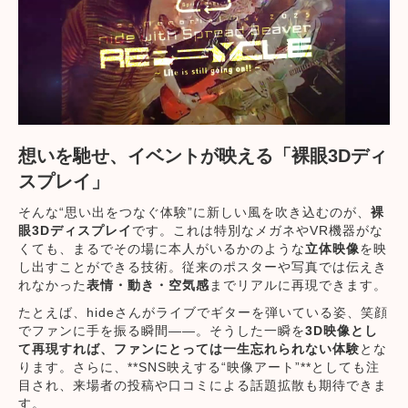
想いを馳せ、イベントが映える「裸眼3Dディ
スプレイ」
そんな“思い出をつなぐ体験”に新しい風を吹き込むのが、
裸
眼3Dディスプレイ
です。これは特別なメガネやVR機器がな
くても、まるでその場に本人がいるかのような
立体映像
を映
し出すことができる技術。従来のポスターや写真では伝えき
れなかった
表情・動き・空気感
までリアルに再現できます。
たとえば、hideさんがライブでギターを弾いている姿、笑顔
でファンに手を振る瞬間――。そうした一瞬を
3D映像とし
て再現すれば、ファンにとっては一生忘れられない体験
とな
ります。さらに、**SNS映えする“映像アート”**としても注
目され、来場者の投稿や口コミによる話題拡散も期待できま
す。