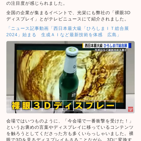
の注目度が感じられました。
全国の企業が集まるイベントで、光栄にも弊社の「裸眼3D
ディスプレイ」とがテレビニュースにて紹介されました。
「ニュース記事動画「西日本最大級「ひろしまＩＴ総合展
2024」始まる 生成ＡＩなど最新技術を体感 広島」
会場ではいつものように、「今会場で一番衝撃を受けた！」
というお褒めの言葉やディスプレイに移っているコンテンツ
を触ろうとしてくださった方も多くいらっしゃいました。裸
眼で3Dを見るディスプレイもさることながら、3Dに変換す